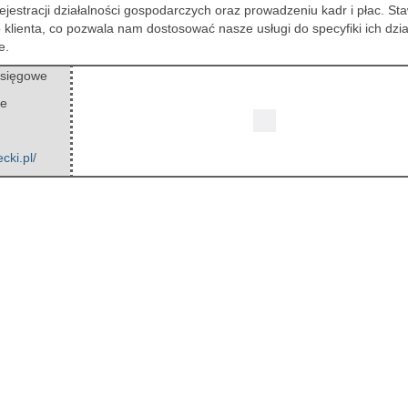
jestracji działalności gospodarczych oraz prowadzeniu kadr i płac. St
 klienta, co pozwala nam dostosować nasze usługi do specyfiki ich dzia
e.
Księgowe
ie
cki.pl/