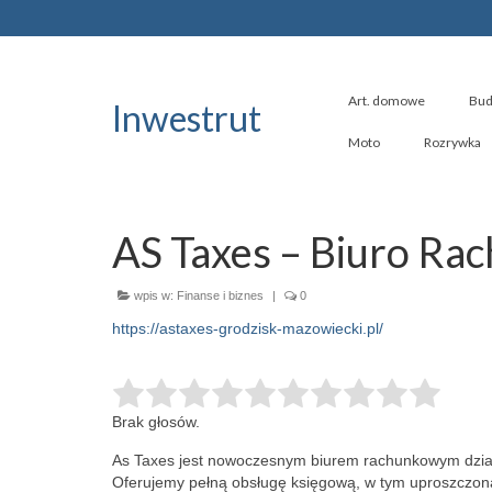
Art. domowe
Bud
Inwestrut
Moto
Rozrywka
AS Taxes – Biuro Ra
wpis w:
Finanse i biznes
|
0
https://astaxes-grodzisk-mazowiecki.pl/
Brak głosów.
As Taxes jest nowoczesnym biurem rachunkowym dział
Oferujemy pełną obsługę księgową, w tym
uproszczoną