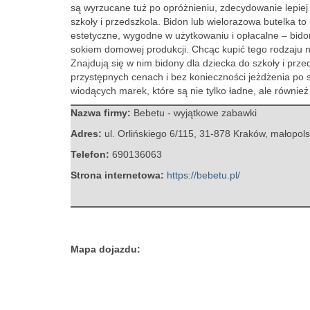
są wyrzucane tuż po opróżnieniu, zdecydowanie lepiej
szkoły i przedszkola. Bidon lub wielorazowa butelka to
estetyczne, wygodne w użytkowaniu i opłacalne – bido
sokiem domowej produkcji. Chcąc kupić tego rodzaju n
Znajdują się w nim bidony dla dziecka do szkoły i prze
przystępnych cenach i bez konieczności jeżdżenia po s
wiodących marek, które są nie tylko ładne, ale równie
Nazwa firmy:
Bebetu - wyjątkowe zabawki
Adres:
ul. Orlińskiego 6/115
,
31-878 Kraków
,
małopols
Telefon:
690136063
Strona internetowa:
https://bebetu.pl/
Mapa dojazdu: