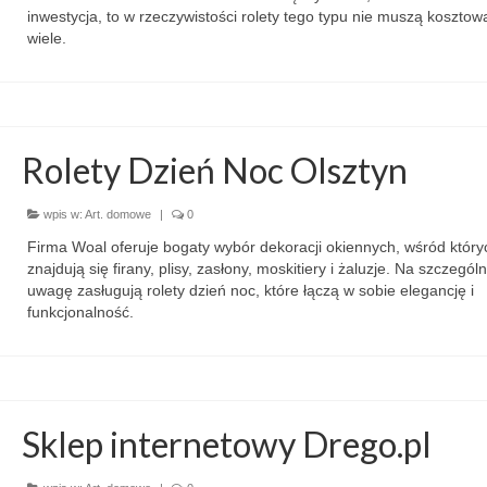
inwestycja, to w rzeczywistości rolety tego typu nie muszą kosztow
wiele.
Rolety Dzień Noc Olsztyn
wpis w:
Art. domowe
|
0
Firma Woal oferuje bogaty wybór dekoracji okiennych, wśród który
znajdują się firany, plisy, zasłony, moskitiery i żaluzje. Na szczegól
uwagę zasługują rolety dzień noc, które łączą w sobie elegancję i
funkcjonalność.
Sklep internetowy Drego.pl