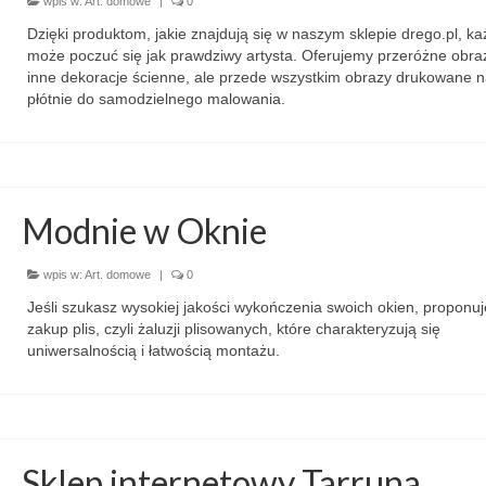
wpis w:
Art. domowe
|
0
Dzięki produktom, jakie znajdują się w naszym sklepie drego.pl, ka
może poczuć się jak prawdziwy artysta. Oferujemy przeróżne obraz
inne dekoracje ścienne, ale przede wszystkim obrazy drukowane 
płótnie do samodzielnego malowania.
Modnie w Oknie
wpis w:
Art. domowe
|
0
Jeśli szukasz wysokiej jakości wykończenia swoich okien, proponu
zakup plis, czyli żaluzji plisowanych, które charakteryzują się
uniwersalnością i łatwością montażu.
Sklep internetowy Tarruna