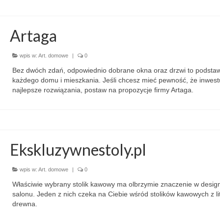
Artaga
wpis w:
Art. domowe
|
0
Bez dwóch zdań, odpowiednio dobrane okna oraz drzwi to podsta
każdego domu i mieszkania. Jeśli chcesz mieć pewność, że inwest
najlepsze rozwiązania, postaw na propozycje firmy Artaga.
Ekskluzywnestoly.pl
wpis w:
Art. domowe
|
0
Właściwie wybrany stolik kawowy ma olbrzymie znaczenie w desig
salonu. Jeden z nich czeka na Ciebie wśród stolików kawowych z li
drewna.