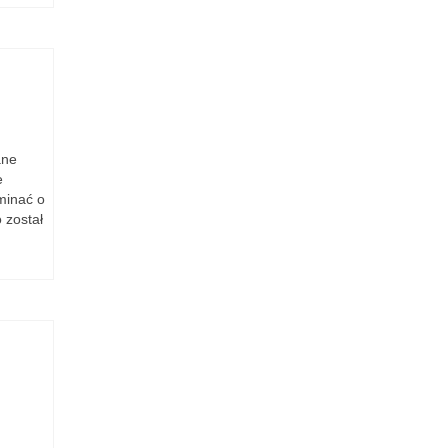
ane
e
minać o
 został