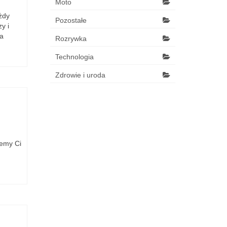
Moto
żdy
Pozostałe
y i
na
Rozrywka
Technologia
Zdrowie i uroda
jemy Ci