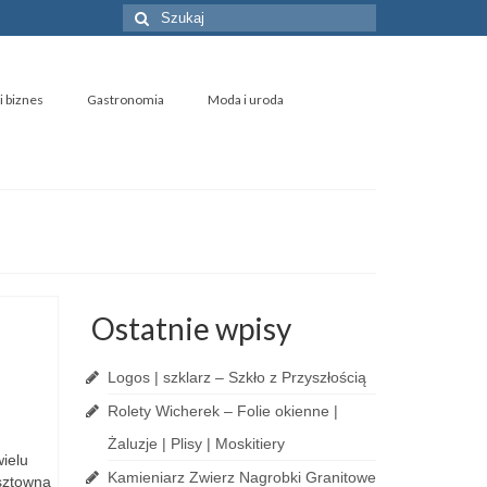
Szuklaj
w:
i biznes
Gastronomia
Moda i uroda
Ostatnie wpisy
Logos | szklarz – Szkło z Przyszłością
Rolety Wicherek – Folie okienne |
Żaluzje | Plisy | Moskitiery
ielu
Kamieniarz Zwierz Nagrobki Granitowe
sztowna