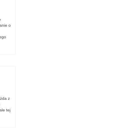
ę
anie o
zego
żda z
i
le tej