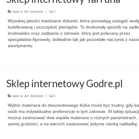
wpis w:
Art. domowe
|
0
Wysokiej jakości miedziane dzbanki, które pozwalają zastąpić wod
butelkowaną i oszczędzić pieniądze. To doskonały sposób na zadb
środowisko oraz zadbanie o zdrowie, który jest polecany przez
specjalistów Ajurwedy, dokładnie tak jak pozostałe naczynia z nas
asortymentu.
Sklep internetowy Godre.pl
wpis w:
Art. domowe
|
0
Wybór materaca do dwuosobowego łóżka może być trudny, gdy ka
osób ma indywidualne preferencje w tym zakresie. W takiej sytuacj
można zastosować dwa wąskie materace o różnych parametrach, a
samej grubości, a na wierzch zastosować jedynie cienką nakładkę.