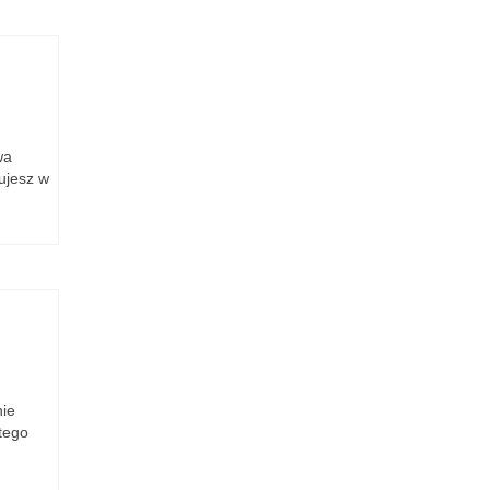
wa
ujesz w
nie
tego