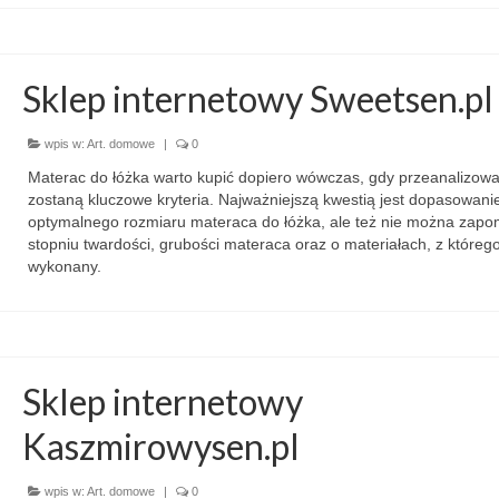
Sklep internetowy Sweetsen.pl
wpis w:
Art. domowe
|
0
Materac do łóżka warto kupić dopiero wówczas, gdy przeanalizow
zostaną kluczowe kryteria. Najważniejszą kwestią jest dopasowani
optymalnego rozmiaru materaca do łóżka, ale też nie można zapo
stopniu twardości, grubości materaca oraz o materiałach, z którego
wykonany.
Sklep internetowy
Kaszmirowysen.pl
wpis w:
Art. domowe
|
0