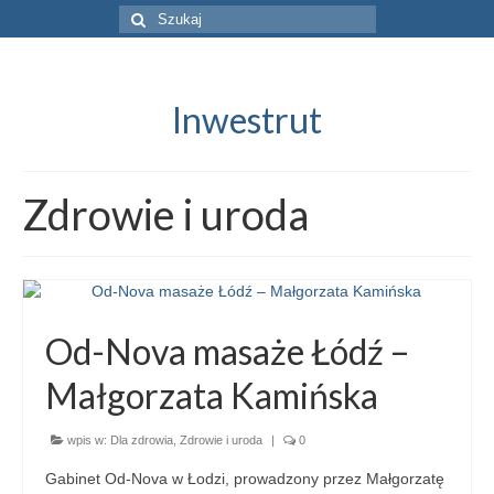
Szuklaj
w:
Inwestrut
Zdrowie i uroda
Od-Nova masaże Łódź –
Małgorzata Kamińska
wpis w:
Dla zdrowia
,
Zdrowie i uroda
|
0
Gabinet Od-Nova w Łodzi, prowadzony przez Małgorzatę