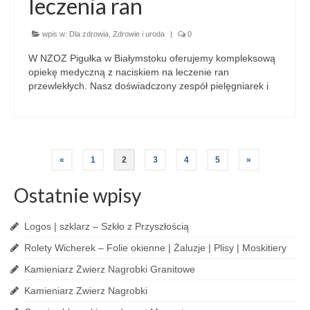
leczenia ran
wpis w:
Dla zdrowia
,
Zdrowie i uroda
|
0
W NZOZ Pigułka w Białymstoku oferujemy kompleksową
opiekę medyczną z naciskiem na leczenie ran
przewlekłych. Nasz doświadczony zespół pielęgniarek i
«
1
2
3
4
5
»
Ostatnie wpisy
Logos | szklarz – Szkło z Przyszłością
Rolety Wicherek – Folie okienne | Żaluzje | Plisy | Moskitiery
Kamieniarz Zwierz Nagrobki Granitowe
Kamieniarz Zwierz Nagrobki