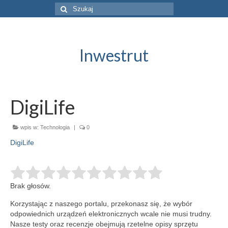
Szuklaj
w:
Inwestrut
DigiLife
wpis w:
Technologia
|
0
DigiLife
Brak głosów.
Korzystając z naszego portalu, przekonasz się, że wybór
odpowiednich urządzeń elektronicznych wcale nie musi trudny.
Nasze testy oraz recenzje obejmują rzetelne opisy sprzętu