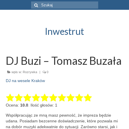
Szuklaj
w:
Inwestrut
DJ Buzi – Tomasz Buzała
wpis w:
Rozrywka
|
0
DJ na wesele Kraków
Ocena:
10.0
. Ilość głosów: 1
Współpracując ze mną masz pewność, że impreza będzie
udana. Posiadam bezcenne doświadczenie, które pozwala mi
na dobór muzyki adekwatnie do sytuacji. Zarówno starsi, jak i