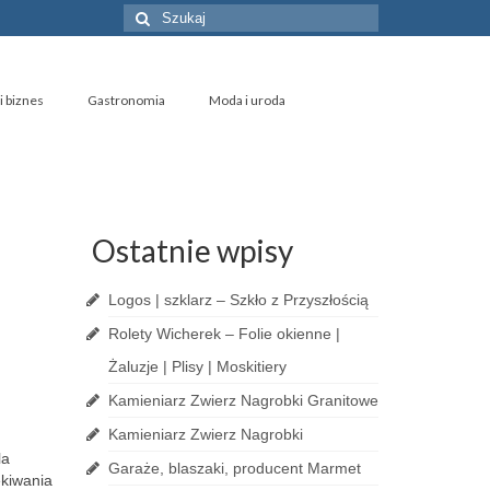
Szuklaj
w:
i biznes
Gastronomia
Moda i uroda
Ostatnie wpisy
Logos | szklarz – Szkło z Przyszłością
Rolety Wicherek – Folie okienne |
Żaluzje | Plisy | Moskitiery
Kamieniarz Zwierz Nagrobki Granitowe
Kamieniarz Zwierz Nagrobki
la
Garaże, blaszaki, producent Marmet
ekiwania