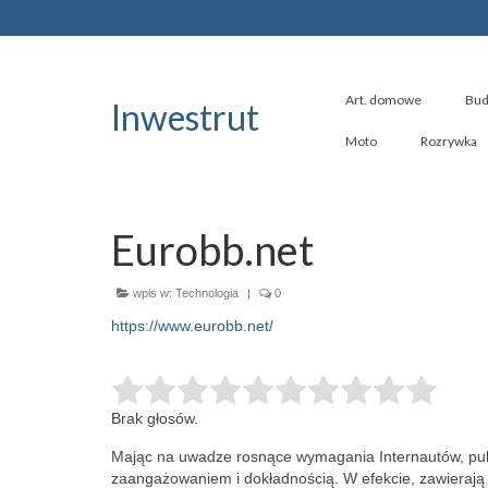
Art. domowe
Bud
Inwestrut
Moto
Rozrywka
Eurobb.net
wpis w:
Technologia
|
0
https://www.eurobb.net/
Brak głosów.
Mając na uwadze rosnące wymagania Internautów, publ
zaangażowaniem i dokładnością.
W efekcie, zawierają