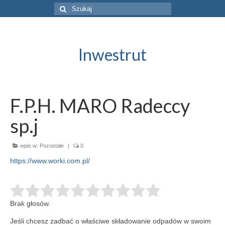
Szuklaj
w:
Inwestrut
F.P.H. MARO Radeccy
sp.j
wpis w:
Pozostałe
|
0
https://www.worki.com.pl/
Brak głosów.
Jeśli chcesz zadbać o właściwe składowanie odpadów w swoim