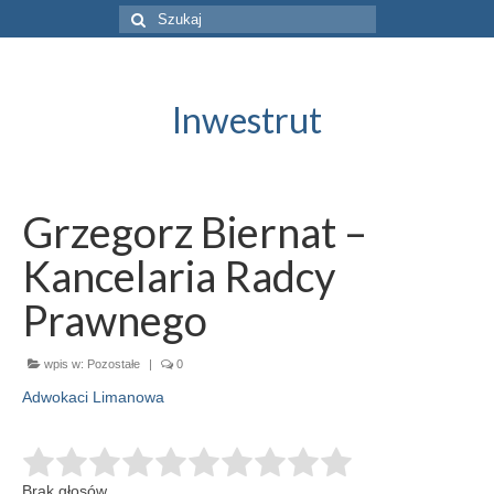
Szuklaj
w:
Inwestrut
Grzegorz Biernat –
Kancelaria Radcy
Prawnego
wpis w:
Pozostałe
|
0
Adwokaci Limanowa
Brak głosów.