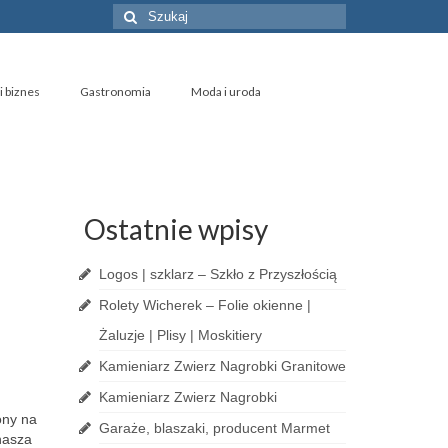
Szuklaj
w:
i biznes
Gastronomia
Moda i uroda
Ostatnie wpisy
Logos | szklarz – Szkło z Przyszłością
Rolety Wicherek – Folie okienne |
Żaluzje | Plisy | Moskitiery
Kamieniarz Zwierz Nagrobki Granitowe
Kamieniarz Zwierz Nagrobki
ony na
Garaże, blaszaki, producent Marmet
nasza