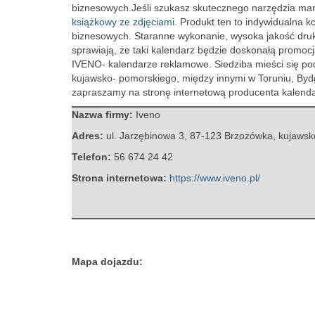
biznesowych.
Jeśli szukasz skutecznego narzędzia ma
książkowy ze zdjęciami
. Produkt ten to indywidualna k
biznesowych. Staranne wykonanie, wysoka jakość druku
sprawiają, że taki kalendarz będzie doskonałą promocj
IVENO- kalendarze reklamowe. Siedziba mieści się pod
kujawsko- pomorskiego, między innymi w Toruniu, Bydg
zapraszamy na stronę internetową producenta kalenda
Nazwa firmy:
Iveno
Adres:
ul. Jarzębinowa 3
,
87-123 Brzozówka
,
kujawsk
Telefon:
56 674 24 42
Strona internetowa:
https://www.iveno.pl/
Mapa dojazdu: