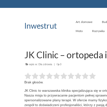
Art. domowe
Bud
Inwestrut
Moto
Rozrywka
JK Clinic – ortopeda i
wpis w:
Dla zdrowia
|
0
Brak głosów.
JK Clinic to warszawska klinika specjalizująca się w or
Nasza misja to
przywracanie pacjentom pełnej sprawnoś
spersonalizowane plany terapii. W ofercie mamy fizyko
zespół to doświadczeni profesjonaliści, którzy z pasj