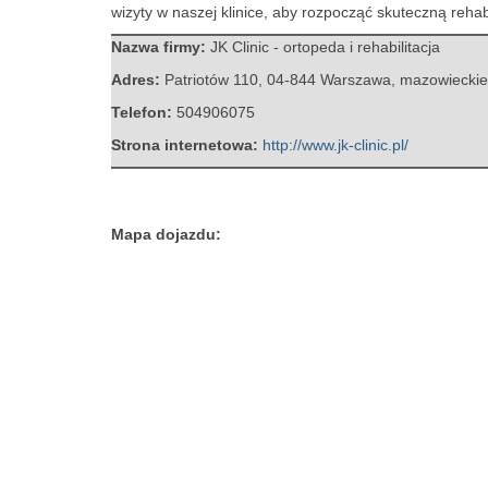
wizyty w naszej klinice, aby rozpocząć skuteczną rehabi
Nazwa firmy:
JK Clinic - ortopeda i rehabilitacja
Adres:
Patriotów 110
,
04-844 Warszawa
,
mazowieckie
Telefon:
504906075
Strona internetowa:
http://www.jk-clinic.pl/
Mapa dojazdu: