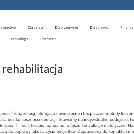
ownictwo
Dla dzieci
Dla przemysłu
Dla zdrowia
Finanse 
Technologia
Pozostałe
 rehabilitacja
topedii i rehabilitacji, oferująca nowoczesne i bezpieczne metody leczen
ci bez konieczności operacji. Stawiamy na indywidualne podejście, t
terapię Hi-Tech, terapie manualne, a także konsultacje dietetyczne. Na
ą dążą do poprawy jakości życia pacjentów. Zapraszamy do kontaktu i u