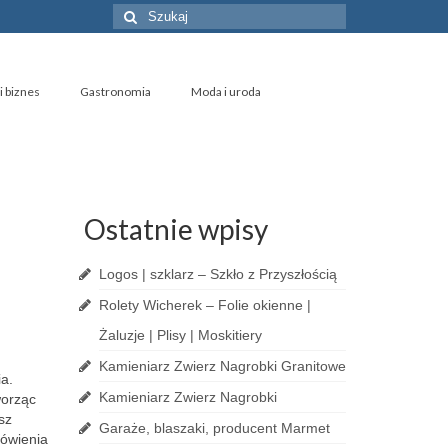
Szuklaj
w:
i biznes
Gastronomia
Moda i uroda
Ostatnie wpisy
Logos | szklarz – Szkło z Przyszłością
Rolety Wicherek – Folie okienne |
Żaluzje | Plisy | Moskitiery
Kamieniarz Zwierz Nagrobki Granitowe
ia.
Kamieniarz Zwierz Nagrobki
worząc
sz
Garaże, blaszaki, producent Marmet
mówienia