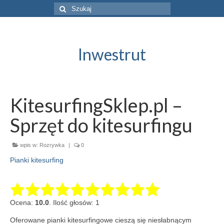
Szuklaj
w:
Inwestrut
KitesurfingSklep.pl –
Sprzęt do kitesurfingu
wpis w:
Rozrywka
|
0
Pianki kitesurfing
Ocena:
10.0
. Ilość głosów: 1
Oferowane pianki kitesurfingowe cieszą się niesłabnącym