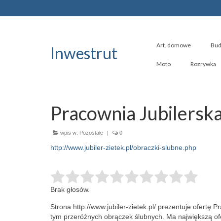
Art. domowe
Bud
Inwestrut
Moto
Rozrywka
Pracownia Jubilerska
wpis w:
Pozostałe
|
0
http://www.jubiler-zietek.pl/obraczki-slubne.php
Brak głosów.
Strona http://www.jubiler-zietek.pl/ prezentuje ofertę P
tym przeróżnych obrączek ślubnych.
Ma największą ofe