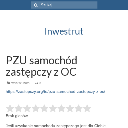
Szuklaj
w:
Inwestrut
PZU samochód
zastępczy z OC
wpis w:
Moto
|
0
https://zastepczy.org/tu/pzu-samochod-zastepczy-z-oc/
Brak głosów.
Jeśli uzyskanie samochodu zastępczego jest dla Ciebie