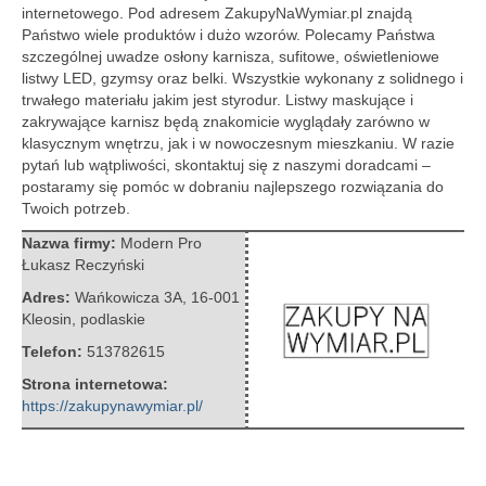
internetowego. Pod adresem ZakupyNaWymiar.pl znajdą
Państwo wiele produktów i dużo wzorów. Polecamy Państwa
szczególnej uwadze osłony karnisza, sufitowe, oświetleniowe
listwy LED,
gzymsy oraz belki. Wszystkie wykonany z solidnego i
trwałego materiału jakim jest styrodur. Listwy maskujące i
zakrywające karnisz będą znakomicie wyglądały zarówno w
klasycznym wnętrzu, jak i w nowoczesnym mieszkaniu. W razie
pytań lub wątpliwości, skontaktuj się z naszymi doradcami –
postaramy się pomóc w dobraniu najlepszego rozwiązania do
Twoich potrzeb.
Nazwa firmy:
Modern Pro
Łukasz Reczyński
Adres:
Wańkowicza 3A
,
16-001
Kleosin
,
podlaskie
Telefon:
513782615
Strona internetowa:
https://zakupynawymiar.pl/