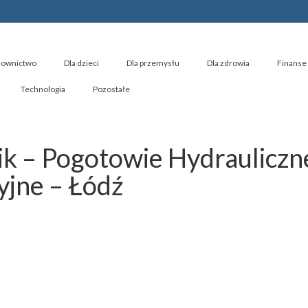
ownictwo
Dla dzieci
Dla przemysłu
Dla zdrowia
Finanse 
Technologia
Pozostałe
k – Pogotowie Hydrauliczn
yjne – Łódź