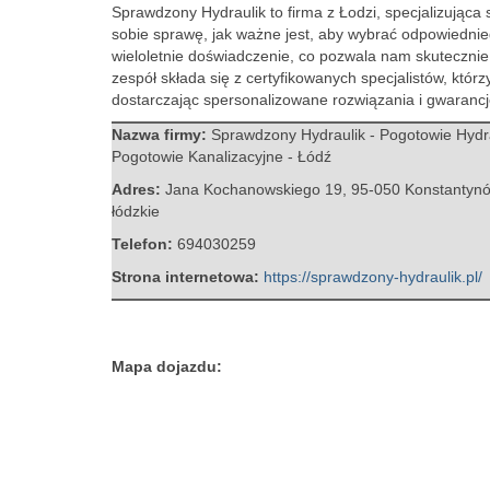
Sprawdzony Hydraulik to firma z Łodzi, specjalizując
sobie sprawę, jak ważne jest,
aby wybrać odpowiednieg
wieloletnie doświadczenie, co pozwala nam skuteczni
zespół składa się z certyfikowanych specjalistów, któr
dostarczając spersonalizowane rozwiązania i gwarancj
Nazwa firmy:
Sprawdzony Hydraulik - Pogotowie Hydra
Pogotowie Kanalizacyjne - Łódź
Adres:
Jana Kochanowskiego 19
,
95-050 Konstantynó
łódzkie
Telefon:
694030259
Strona internetowa:
https://sprawdzony-hydraulik.pl/
Mapa dojazdu: