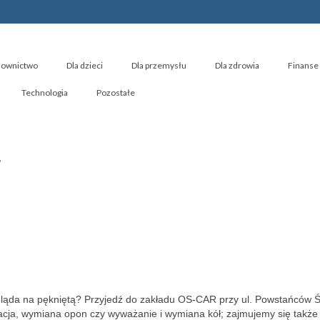
ownictwo
Dla dzieci
Dla przemysłu
Dla zdrowia
Finanse 
Technologia
Pozostałe
r
gląda na pękniętą? Przyjedź do zakładu OS-CAR przy ul. Powstańców Ś
zacja, wymiana opon czy wyważanie i wymiana kół;
zajmujemy się także