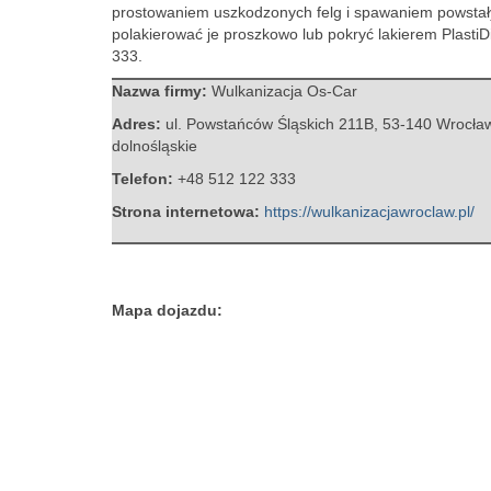
prostowaniem uszkodzonych felg i spawaniem powstał
polakierować je proszkowo lub pokryć lakierem PlastiD
333.
Nazwa firmy:
Wulkanizacja Os-Car
Adres:
ul. Powstańców Śląskich 211B
,
53-140 Wrocła
dolnośląskie
Telefon:
+48 512 122 333
Strona internetowa:
https://wulkanizacjawroclaw.pl/
Mapa dojazdu: