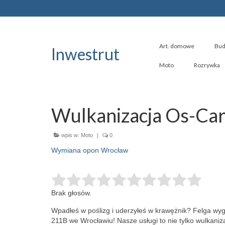
Art. domowe
Bud
Inwestrut
Moto
Rozrywka
Wulkanizacja Os-Ca
wpis w:
Moto
|
0
Wymiana opon Wrocław
Brak głosów.
Wpadłeś w poślizg i uderzyłeś w krawężnik? Felga wy
211B we Wrocławiu! Nasze usługi to nie tylko wulkani