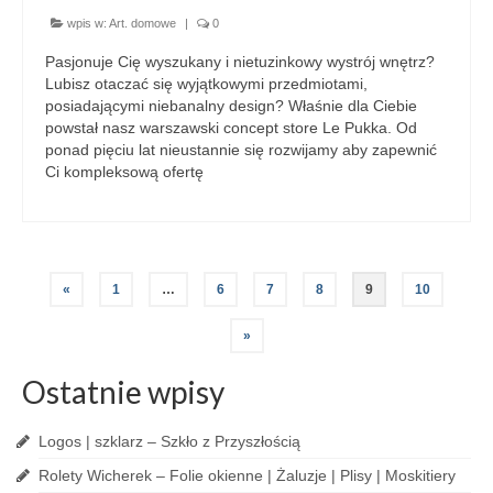
wpis w:
Art. domowe
|
0
Pasjonuje Cię wyszukany i nietuzinkowy wystrój wnętrz?
Lubisz otaczać się wyjątkowymi przedmiotami,
posiadającymi niebanalny design? Właśnie dla Ciebie
powstał nasz warszawski concept store Le Pukka. Od
ponad pięciu lat nieustannie się rozwijamy aby zapewnić
Ci kompleksową ofertę
«
1
…
6
7
8
9
10
»
Ostatnie wpisy
Logos | szklarz – Szkło z Przyszłością
Rolety Wicherek – Folie okienne | Żaluzje | Plisy | Moskitiery