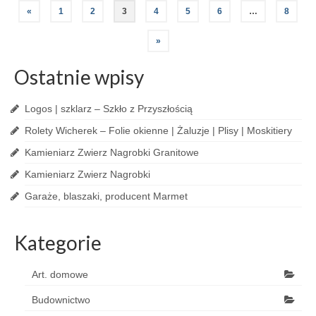
«
1
2
3
4
5
6
…
8
»
Ostatnie wpisy
Logos | szklarz – Szkło z Przyszłością
Rolety Wicherek – Folie okienne | Żaluzje | Plisy | Moskitiery
Kamieniarz Zwierz Nagrobki Granitowe
Kamieniarz Zwierz Nagrobki
Garaże, blaszaki, producent Marmet
Kategorie
Art. domowe
Budownictwo