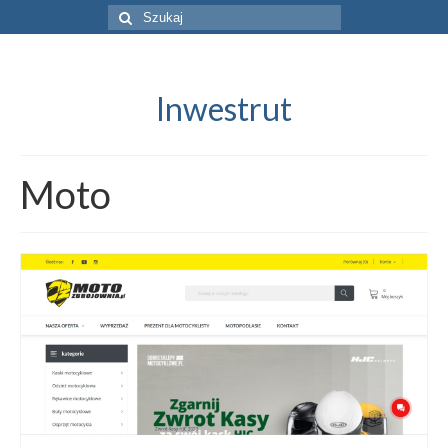
Szuklaj
w:
Inwestrut
Moto